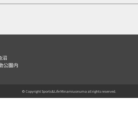
魚沼
運動公園内
© Copyright Sports&Life Minamiuonuma all rights reserved.