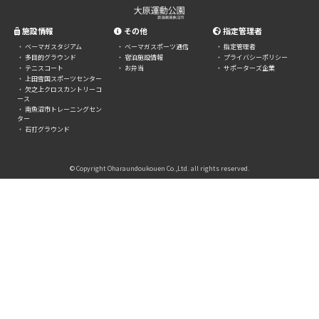
施設情報
その他
指定管理者
ベーマガスタジアム
ベーマガスポーツ通信
指定管理者
多目的グラウンド
宿泊施設情報
プライバシーポリシー
テニスコート
お弁当
サポーターズ企業
上田雪国スポーツセンター
欠之上クロスカントリーコ
ース
南魚沼市トレーニングセン
ター
石打グラウンド
© Copyright Oharaundoukouen Co.,Ltd. all rights reserved.